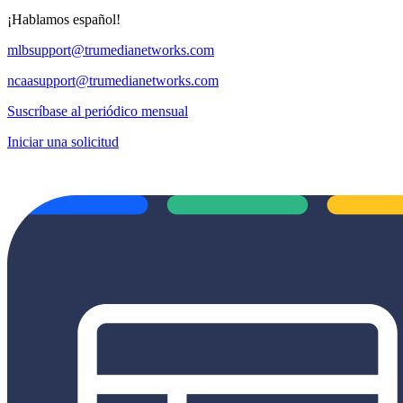
¡Hablamos español!
mlbsupport@trumedianetworks.com
ncaasupport@trumedianetworks.com
Suscríbase al periódico mensual
Iniciar una solicitud